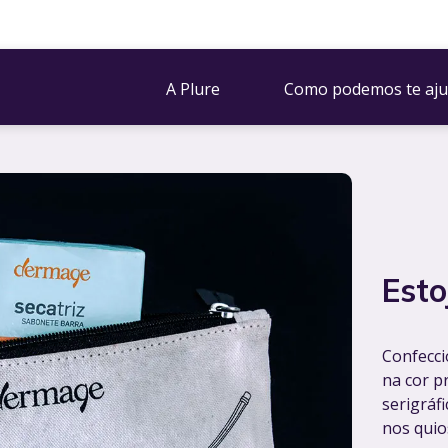
A Plure
Como podemos te aju
Est
Confecci
na cor p
serigráf
nos quio