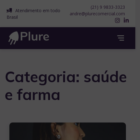
Pular
(21) 9 9833-3323
para
Atendimento em todo
andre@plurecomercial.com
o
Brasil
conteúdo
Categoria:
saúde
e farma