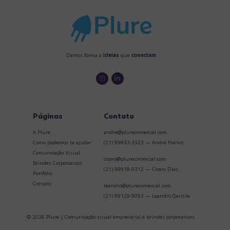
Damos forma a
ideias
que
conectam
Páginas
Contato
A Plure
andre@plurecomercial.com
Como podemos te ajudar
(21) 99833-3323 — André Franco
Comunicação Visual
cicero@plurecomercial.com
Brindes Corporativos
(21) 99918-0312 — Cicero Dias
Portfólio
Contato
leandro@plurecomercial.com
(21) 99129-9053 — Leandro Gentile
© 2026 Plure | Comunicação visual empresarial e brindes corporativos.