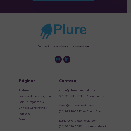
Damos forma a
ideias
que
conectam
Páginas
Contato
A Plure
andre@plurecomercial.com
Como podemos te ajudar
(21) 99833-3323 — André Franco
Comunicação Visual
cicero@plurecomercial.com
Brindes Corporativos
(21) 99918-0312 — Cicero Dias
Portfólio
Contato
leandro@plurecomercial.com
(21) 99129-9053 — Leandro Gentile