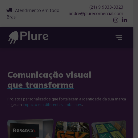
Pular
(21) 9 9833-3323
para
Atendimento em todo
andre@plurecomercial.com
o
Brasil
conteúdo
Comunicação visual
que transforma
Projetos personalizados que fortalecem a identidade da sua marca
e geram
impacto em diferentes ambientes
.